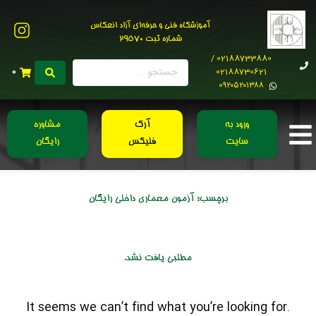
آموزشگاه فنی و حرفه‌ای آزاد انعکاس
شماره ثبت 29570
02188733880 /
02188730621
0
0۹۲۰۵۲۰۱۳۸۸
ورود به
آرک
مشاوره
سایت
فلیکس
رایگان
برچسب:
آزمون معماری داخلی رایگان
مطلبی یافت نشد.
It seems we can’t find what you’re looking for.