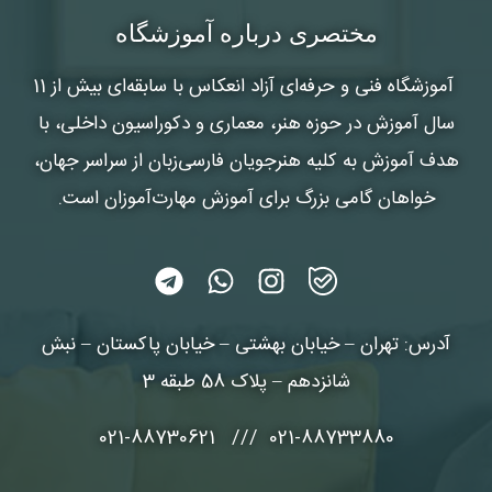
شماره واتس‌اپ :
*
مختصری درباره آموزشگاه
آموزشگاه فنی و حرفه‌ای آزاد انعکاس
با سابقه‌ای بیش از 11
سال آموزش در حوزه هنر، معماری و دکوراسیون داخلی، با
هدف آموزش به کلیه هنرجویان فارسی‌زبان از سراسر جهان،
خواهان گامی بزرگ برای آموزش مهارت‌آموزان است.
آدرس: تهران – خیابان بهشتی – خیابان پاکستان – نبش
شانزدهم – پلاک 58 طبقه 3
021-88733880 /// 021-88730621