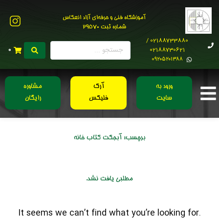
آموزشگاه فنی و حرفه‌ای آزاد انعکاس
شماره ثبت 29570
02188733880 /
02188730621
0
0۹۲۰۵۲۰۱۳۸۸
ورود به
آرک
مشاوره
سایت
فلیکس
رایگان
برچسب:
آبجکت کتاب خانه
مطلبی یافت نشد.
It seems we can’t find what you’re looking for.