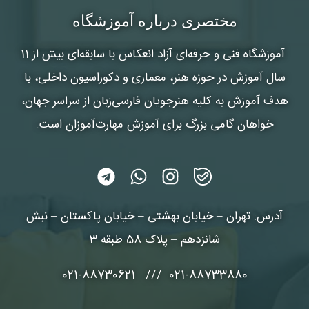
شماره واتس‌اپ :
*
مختصری درباره آموزشگاه
آموزشگاه فنی و حرفه‌ای آزاد انعکاس
با سابقه‌ای بیش از 11
سال آموزش در حوزه هنر، معماری و دکوراسیون داخلی، با
هدف آموزش به کلیه هنرجویان فارسی‌زبان از سراسر جهان،
خواهان گامی بزرگ برای آموزش مهارت‌آموزان است.
آدرس: تهران – خیابان بهشتی – خیابان پاکستان – نبش
شانزدهم – پلاک 58 طبقه 3
021-88733880 /// 021-88730621