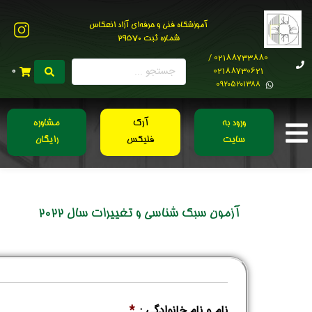
آموزشگاه فنی و حرفه‌ای آزاد انعکاس
شماره ثبت 29570
02188733880 /
02188730621
0
0۹۲۰۵۲۰۱۳۸۸
ورود به
آرک
مشاوره
سایت
فلیکس
رایگان
آزمون سبک شناسی و تغییرات سال 2022
نام و نام خانوادگی :
*