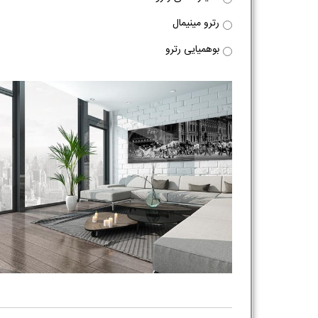
رترو مینیمال
بوهمیایی رترو