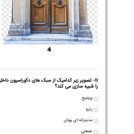
11- تصویر زیر کدامیک از سبک های دکوراسیون داخل
را شبیه سازی می کند؟
نام و نام خانوادگی :
*
وینتیج
رترو
مدیترانه ای یونان
تلفن همراه :
*
صنعتی