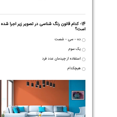
14- کدام قانون رنگ شناسی در تصویر زیر اجرا شده
است؟
ده – سی – شصت
یک سوم
استفاده از چیدمان عدد فرد
هیچکدام