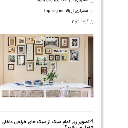
همترازی از راست right aligned
همترازی از بالا top aligned
گزینه 1 و 2
9-تصویر زیر کدام سبک از سبک های طراحی داخلی ر
شامل می شود؟