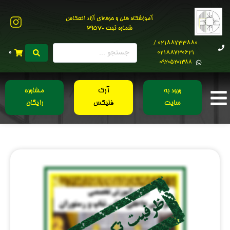
آموزشگاه فنی و حرفه‌ای آزاد انعکاس
شماره ثبت 29570
02188733880 /
02188730621
0
0۹۲۰۵۲۰۱۳۸۸
ورود به
آرک
مشاوره
سایت
فلیکس
رایگان