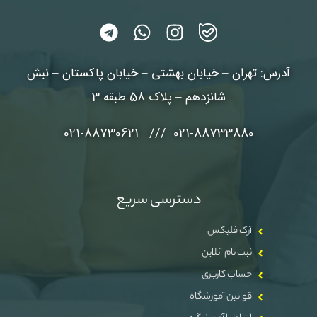
آدرس: تهران – خیابان بهشتی – خیابان پاکستان – نبش
شانزدهم – پلاک 58 طبقه 3
021-88733880 /// 021-88730621
دسترسی سریع
آرک فلیکس
ثبت نام آنلاین
حساب کاربری
قوانین آموزشگاه