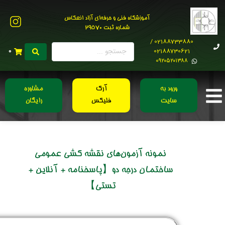
آموزشگاه فنی و حرفه‌ای آزاد انعکاس
شماره ثبت 29570
02188733880 /
02188730621
0
0۹۲۰۵۲۰۱۳۸۸
ورود به
آرک
مشاوره
سایت
فلیکس
رایگان
نمونه آزمون‌های نقشه کشی عمومی
ساختمان درجه دو【پاسخنامه + آنلاین +
تستی】