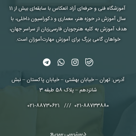
آموزشگاه فنی و حرفه‌ای آزاد انعکاس
با سابقه‌ای بیش از 11
سال آموزش در حوزه هنر، معماری و دکوراسیون داخلی، با
هدف آموزش به کلیه هنرجویان فارسی‌زبان از سراسر جهان،
خواهان گامی بزرگ برای آموزش مهارت‌آموزان است.
آدرس: تهران – خیابان بهشتی – خیابان پاکستان – نبش
شانزدهم – پلاک 58 طبقه 3
021-88733880 /// 021-88730621
دسترسی سریع