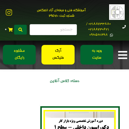
آموزشگاه فنی و حرفه‌ای آزاد انعکاس
شماره ثبت 29570
02188733880 /
02188730621
0
0۹۲۰۵۲۰۱۳۸۸
ورود به
آرک
مشاوره
سایت
فلیکس
رایگان
دسته:
کلاس آنلاین