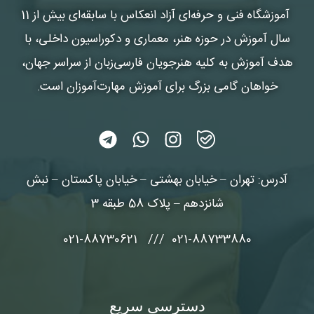
آموزشگاه فنی و حرفه‌ای آزاد انعکاس
با سابقه‌ای بیش از 11
سال آموزش در حوزه هنر، معماری و دکوراسیون داخلی، با
هدف آموزش به کلیه هنرجویان فارسی‌زبان از سراسر جهان،
خواهان گامی بزرگ برای آموزش مهارت‌آموزان است.
آدرس: تهران – خیابان بهشتی – خیابان پاکستان – نبش
شانزدهم – پلاک 58 طبقه 3
021-88733880 /// 021-88730621
دسترسی سریع