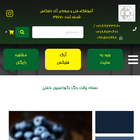
آموزشگاه فنی و حرفه‌ای آزاد انعکاس
شماره ثبت 29570
02188733880 /
02188730621
0
0۹۲۰۵۲۰۱۳۸۸
ورود به
آرک
مشاوره
سایت
فلیکس
رایگان
دسته:
پالت رنگ دکوراسیون داخلی