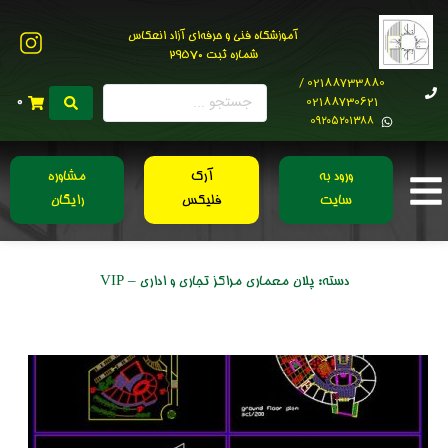
آموزشگاه فنی و حرفه‌ای آزاد انعکاس
شماره ثبت 29570
02188733880 /
02188730621
0
0۹۲۰۵۲۰۱۳۸۸
ورود به
آرک
مشاوره
سایت
فلیکس
رایگان
دسته:
پلان معماری مراکز تجاری و اداری – VIP