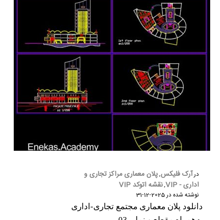
آرک فلیکس
پلان معماری مراکز تجاری و
در
,
اداری - VIP
نقشه اتوکد VIP
,
نوشته شده در
2025-12-31
دانلود پلان معماری مجتمع تجاری-اداری
به‌همراه مقطع و نما – 03