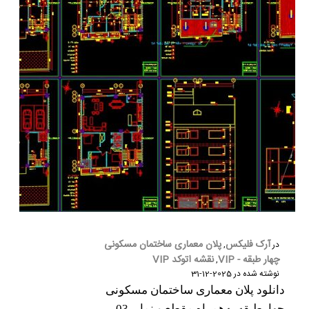
آرک فلیکس
پلان معماری ساختمان مسکونی
در
,
چهار طبقه - VIP
نقشه اتوکد VIP
,
نوشته شده در
2025-12-31
دانلود پلان معماری ساختمان مسکونی
چهارطبقه به‌همراه مقطع و نما – 03