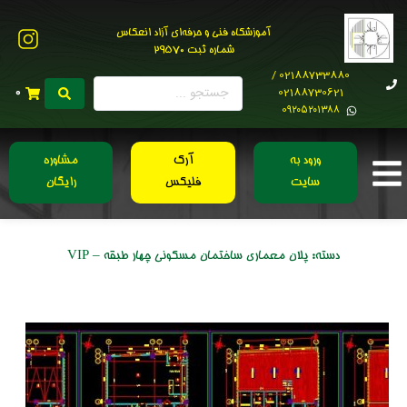
آموزشگاه فنی و حرفه‌ای آزاد انعکاس
شماره ثبت 29570
02188733880 /
02188730621
0
0۹۲۰۵۲۰۱۳۸۸
ورود به
آرک
مشاوره
سایت
فلیکس
رایگان
دسته:
پلان معماری ساختمان مسکونی چهار طبقه – VIP