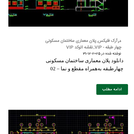
آرک فلیکس
پلان معماری ساختمان مسکونی
در
,
چهار طبقه - VIP
نقشه اتوکد VIP
,
نوشته شده در
2025-12-31
دانلود پلان معماری ساختمان مسکونی
چهارطبقه به‌همراه مقطع و نما – 02
ادامه مطلب
نام و نام خانوادگی :
*
تلفن همراه :
*