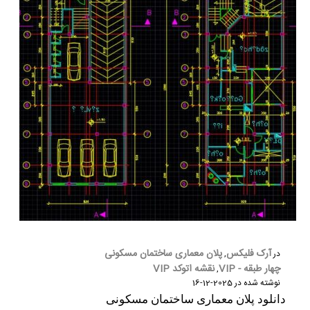
شماره واتس‌اپ :
*
آرک فلیکس
پلان معماری ساختمان مسکونی
در
,
چهار طبقه - VIP
نقشه اتوکد VIP
,
نوشته شده در
2025-12-16
دانلود پلان معماری ساختمان مسکونی