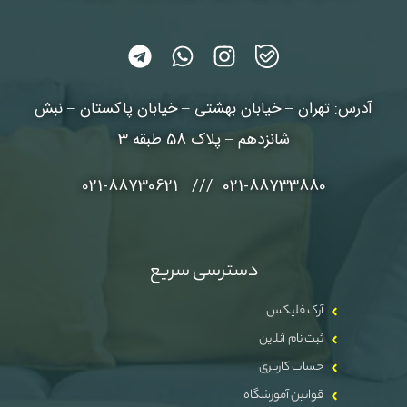
آدرس: تهران – خیابان بهشتی – خیابان پاکستان – نبش
شانزدهم – پلاک 58 طبقه 3
021-88733880 /// 021-88730621
دسترسی سریع
آرک فلیکس
ثبت نام آنلاین
حساب کاربری
قوانین آموزشگاه