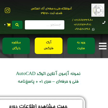
آموزشگاه فنی و حرفه‌ای آزاد انعکاس
شماره ثبت 29570
02188733880 /
02188730621
0
0۹۲۰۵۲۰۱۳۸۸
ورود به
آرک
مشاوره
سایت
فلیکس
رایگان
نمونه آزمون آنلاین اتوکد AutoCAD
فنی و حرفه‌ای – سری 01 + پاسخ‌نامه
جهت مشاهده اطلاعات دوره