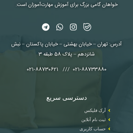
خواهان گامی بزرگ برای آموزش مهارت‌آموزان است.
آدرس: تهران – خیابان بهشتی – خیابان پاکستان – نبش
شانزدهم – پلاک 58 طبقه 3
021-88733880 /// 021-88730621
دسترسی سریع
آرک فلیکس
ثبت نام آنلاین
حساب کاربری