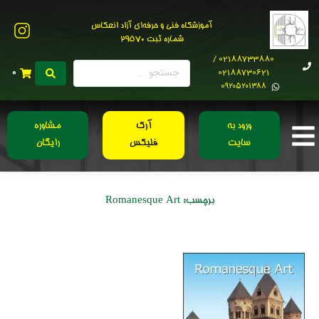
آموزشگاه فنی و حرفه‌ای آزاد انعکاس
شماره ثبت 29570
02188733880 /
02188730621
0
0۹۲۰۵۲۰۱۳۸۸
ورود به
آرک
مشاوره
سایت
فلیکس
رایگان
برچسب:
Romanesque Art