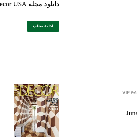
دانلود مجله Elle Decor USA چاپ March 2020
ادامه مطلب
خانوادگی :
*
تلفن همراه :
*
شماره واتس‌اپ :
*