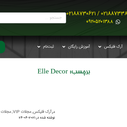
02188733880 / 021887
0۹۲۰۵۲۰۱۳۸۸
آرک فلیکس
آموزش رایگان
ثبت‌نام
برچسب:
Elle Decor
آرک فلیکس
مجلات VIP
مجلات مع
در
,
,
نوشته شده در
2021-06-26