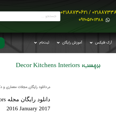
02188733880 / 021887
0۹۲۰۵۲۰۱۳۸۸
آرک فلیکس
آموزش رایگان
ثبت‌نام
برچسب:
Decor Kitchens Interiors
دانلود رایگان
مجلات معماری و دکور
در
,
2016 January 2017​