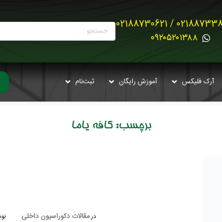
02188733880 / 021887
0۹۲۰۵۲۰۱۳۸۸
آرک فلیکس
آموزش رایگان
ثبت‌نام
برچسب:
کافه یاما
مقالات دکوراسیون داخلی
در
نوش