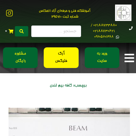
آموزشگاه فنی و حرفه‌ای آزاد انعکاس
شماره ثبت 29570
02188733880 /
02188730621
0
0۹۲۰۵۲۰۱۳۸۸
ورود به
آرک
مشاوره
سایت
فلیکس
رایگان
برچسب:
کافه بیم لندن