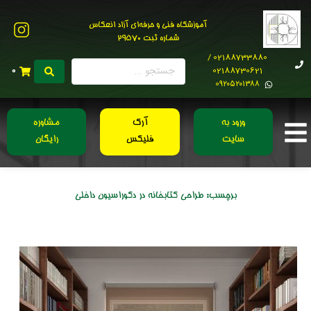
آموزشگاه فنی و حرفه‌ای آزاد انعکاس
شماره ثبت 29570
02188733880 /
02188730621
0
0۹۲۰۵۲۰۱۳۸۸
ورود به
آرک
مشاوره
سایت
فلیکس
رایگان
برچسب:
طراحی کتابخانه در دکوراسیون داخلی