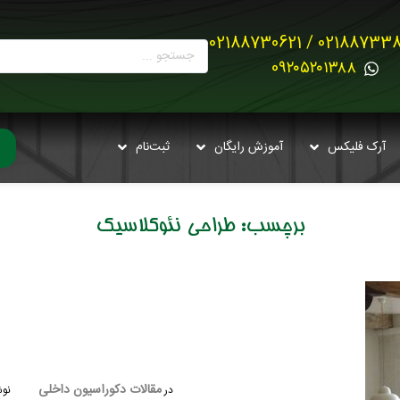
02188733880 / 021887
0۹۲۰۵۲۰۱۳۸۸
آرک فلیکس
آموزش رایگان
ثبت‌نام
برچسب:
طراحی نئوکلاسیک
مقالات دکوراسیون داخلی
در
نوش