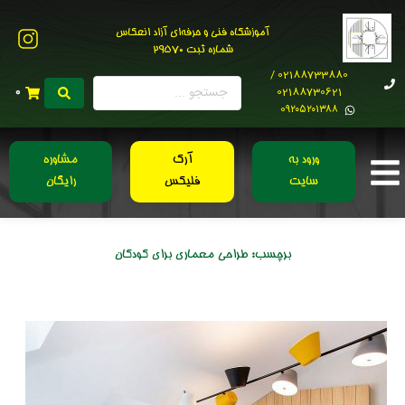
آموزشگاه فنی و حرفه‌ای آزاد انعکاس
شماره ثبت 29570
02188733880 /
02188730621
0
0۹۲۰۵۲۰۱۳۸۸
ورود به
آرک
مشاوره
سایت
فلیکس
رایگان
برچسب:
طراحی معماری برای کودکان