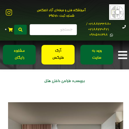
آموزشگاه فنی و حرفه‌ای آزاد انعکاس
شماره ثبت 29570
02188733880 /
02188730621
0
0۹۲۰۵۲۰۱۳۸۸
ورود به
آرک
مشاوره
سایت
فلیکس
رایگان
برچسب:
طراحی داخلی هتل