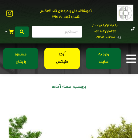
آموزشگاه فنی و حرفه‌ای آزاد انعکاس
شماره ثبت 29570
02188733880 /
02188730621
0
0۹۲۰۵۲۰۱۳۸۸
ورود به
آرک
مشاوره
سایت
فلیکس
رایگان
برچسب:
صحنه آماده