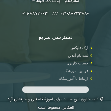
شانزدهم – پلاک 58 طبقه 3
021-88733880 /// 021-88730621
دسترسی سریع
آرک فلیکس
ثبت نام آنلاین
حساب کاربری
قوانین آموزشگاه
ارتباط با آموزشگاه
© کلیه حقوق این سایت برای آموزشگاه فنی و حرفه‌ای آزاد
انعکاس محفوظ است.