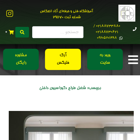
آموزشگاه فنی و حرفه‌ای آزاد انعکاس
شماره ثبت 29570
02188733880 /
02188730621
0
0۹۲۰۵۲۰۱۳۸۸
ورود به
آرک
مشاوره
سایت
فلیکس
رایگان
برچسب:
شغل طراح دکوراسیون داخلی