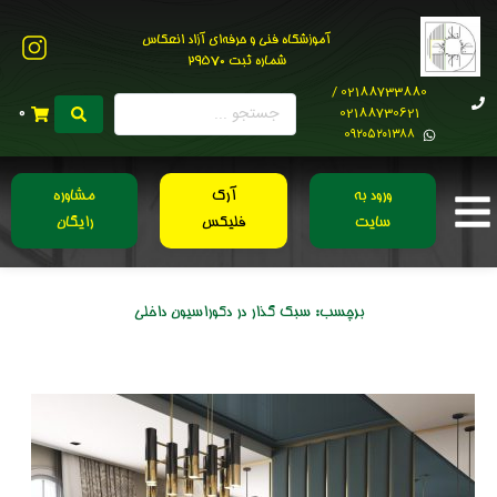
آموزشگاه فنی و حرفه‌ای آزاد انعکاس
شماره ثبت 29570
02188733880 /
02188730621
0
0۹۲۰۵۲۰۱۳۸۸
ورود به
آرک
مشاوره
سایت
فلیکس
رایگان
برچسب:
سبک گذار در دکوراسیون داخلی