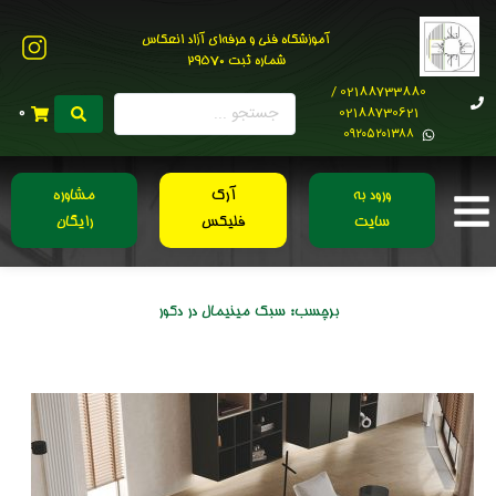
آموزشگاه فنی و حرفه‌ای آزاد انعکاس
شماره ثبت 29570
02188733880 /
02188730621
0
0۹۲۰۵۲۰۱۳۸۸
ورود به
آرک
مشاوره
سایت
فلیکس
رایگان
برچسب:
سبک مینیمال در دکور