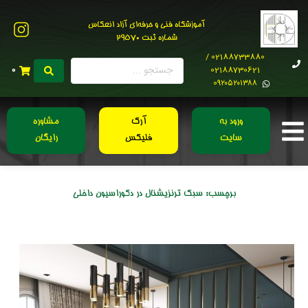
آموزشگاه فنی و حرفه‌ای آزاد انعکاس
شماره ثبت 29570
02188733880 /
02188730621
0
0۹۲۰۵۲۰۱۳۸۸
ورود به
آرک
مشاوره
سایت
فلیکس
رایگان
برچسب:
سبک ترنزیشنال در دکوراسیون داخلی