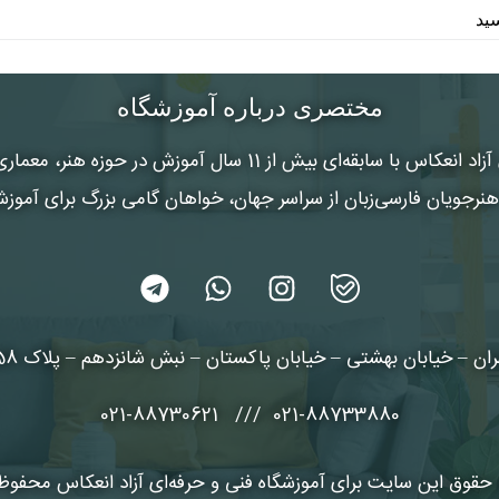
مختصری درباره آموزشگاه
 آزاد انعکاس
با سابقه‌ای بیش از 11 سال آموزش در حوزه هنر
رجویان فارسی‌زبان از سراسر جهان، خواهان گامی بزرگ برای آموز
ان – خیابان بهشتی – خیابان پاکستان – نبش شانزدهم – پلاک 58 طبقه 3
021-88733880 /// 021-88730621
حقوق این سایت برای آموزشگاه فنی و حرفه‌ای آزاد انعکاس محفو