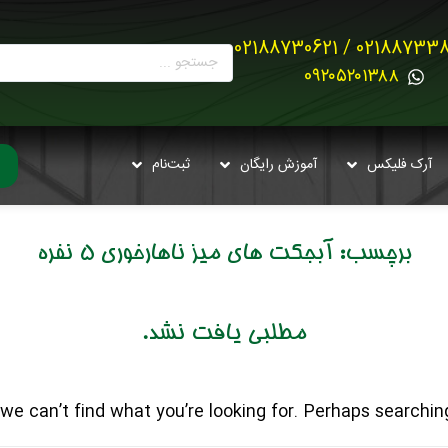
02188733880 / 021887
0۹۲۰۵۲۰۱۳۸۸
آرک فلیکس
آموزش رایگان
ثبت‌نام
برچسب:
آبجکت های میز ناهارخوری 5 نفره
مطلبی یافت نشد.
we can’t find what you’re looking for. Perhaps searching
خانوادگی :
*
تلفن همراه :
*
شماره واتس‌اپ :
*