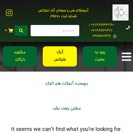
آموزشگاه فنی و حرفه‌ای آزاد انعکاس
شماره ثبت 29570
02188733880 /
02188730621
0
0۹۲۰۵۲۰۱۳۸۸
ورود به
آرک
مشاوره
سایت
فلیکس
رایگان
برچسب:
آبجکت های اتوکد
مطلبی یافت نشد.
It seems we can’t find what you’re looking for.