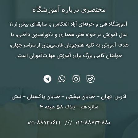
شماره واتس‌اپ :
*
مختصری درباره آموزشگاه
آموزشگاه فنی و حرفه‌ای آزاد انعکاس
با سابقه‌ای بیش از 11
سال آموزش در حوزه هنر، معماری و دکوراسیون داخلی، با
هدف آموزش به کلیه هنرجویان فارسی‌زبان از سراسر جهان،
خواهان گامی بزرگ برای آموزش مهارت‌آموزان است.
آدرس: تهران – خیابان بهشتی – خیابان پاکستان – نبش
شانزدهم – پلاک 58 طبقه 3
021-88733880 /// 021-88730621