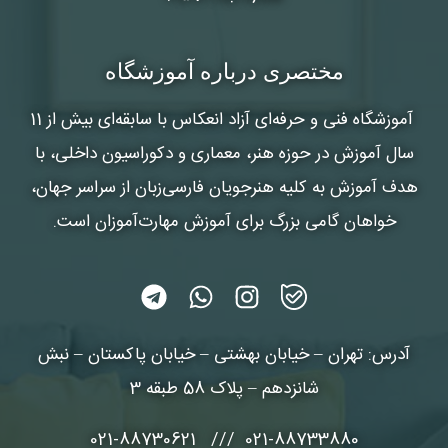
مختصری درباره آموزشگاه
آموزشگاه فنی و حرفه‌ای آزاد انعکاس
با سابقه‌ای بیش از 11
سال آموزش در حوزه هنر، معماری و دکوراسیون داخلی، با
هدف آموزش به کلیه هنرجویان فارسی‌زبان از سراسر جهان،
خواهان گامی بزرگ برای آموزش مهارت‌آموزان است.
آدرس: تهران – خیابان بهشتی – خیابان پاکستان – نبش
شانزدهم – پلاک 58 طبقه 3
021-88733880 /// 021-88730621