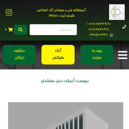
آموزشگاه فنی و حرفه‌ای آزاد انعکاس
شماره ثبت 29570
02188733880 /
02188730621
0
0۹۲۰۵۲۰۱۳۸۸
ورود به
آرک
مشاوره
سایت
فلیکس
رایگان
برچسب:
آبجکت مدل ساختمان