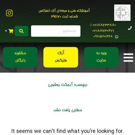
آموزشگاه فنی و حرفه‌ای آزاد انعکاس
شماره ثبت 29570
02188733880 /
02188730621
0
0۹۲۰۵۲۰۱۳۸۸
ورود به
آرک
مشاوره
سایت
فلیکس
رایگان
برچسب:
آبجکت روشویی
مطلبی یافت نشد.
It seems we can’t find what you’re looking for.