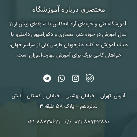
شماره واتس‌اپ :
*
مختصری درباره آموزشگاه
آموزشگاه فنی و حرفه‌ای آزاد انعکاس
با سابقه‌ای بیش از 11
سال آموزش در حوزه هنر، معماری و دکوراسیون داخلی، با
هدف آموزش به کلیه هنرجویان فارسی‌زبان از سراسر جهان،
خواهان گامی بزرگ برای آموزش مهارت‌آموزان است.
آدرس: تهران – خیابان بهشتی – خیابان پاکستان – نبش
شانزدهم – پلاک 58 طبقه 3
021-88733880 /// 021-88730621