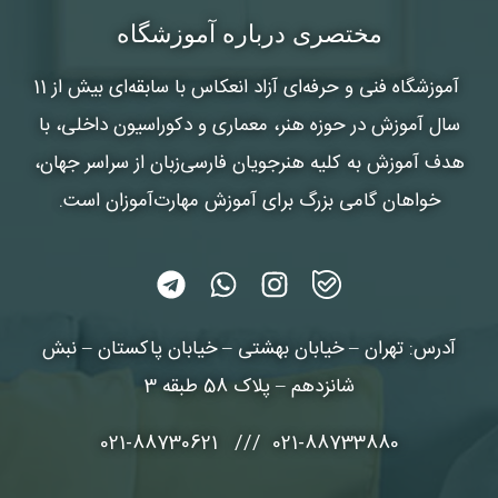
شماره واتس‌اپ :
*
مختصری درباره آموزشگاه
آموزشگاه فنی و حرفه‌ای آزاد انعکاس
با سابقه‌ای بیش از 11
سال آموزش در حوزه هنر، معماری و دکوراسیون داخلی، با
هدف آموزش به کلیه هنرجویان فارسی‌زبان از سراسر جهان،
خواهان گامی بزرگ برای آموزش مهارت‌آموزان است.
آدرس: تهران – خیابان بهشتی – خیابان پاکستان – نبش
شانزدهم – پلاک 58 طبقه 3
021-88733880 /// 021-88730621