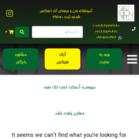
آموزشگاه فنی و حرفه‌ای آزاد انعکاس
شماره ثبت 29570
02188733880 /
02188730621
0
0۹۲۰۵۲۰۱۳۸۸
ورود به
آرک
مشاوره
سایت
فلیکس
رایگان
برچسب:
آبجکت تخت تک نفره
مطلبی یافت نشد.
It seems we can’t find what you’re looking for.