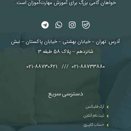
خواهان گامی بزرگ برای آموزش مهارت‌آموزان است.
آدرس: تهران – خیابان بهشتی – خیابان پاکستان – نبش
شانزدهم – پلاک 58 طبقه 3
021-88733880 /// 021-88730621
دسترسی سریع
آرک فلیکس
ثبت نام آنلاین
حساب کاربری