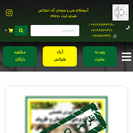
آموزشگاه فنی و حرفه‌ای آزاد انعکاس
شماره ثبت 29570
02188733880 /
02188730621
0
0۹۲۰۵۲۰۱۳۸۸
ورود به
آرک
مشاوره
سایت
فلیکس
رایگان