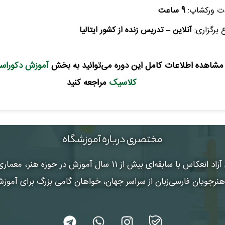
ت ورکشاپ:
9 ساعت
خانوادگی :
*
تلفن همراه :
*
شماره واتس‌اپ :
*
 برگزاری:
آنلاین – تدریس زنده از کشور ایتالیا
 مشاهده اطلاعات کامل این دوره می‌توانید به بخش
آموزش دکوراسی
کلاسیک
مراجعه کنید
مختصری درباره آموزشگاه
 آزاد انعکاس
با سابقه‌ای بیش از 11 سال آموزش در حوزه هنر
رجویان فارسی‌زبان از سراسر جهان، خواهان گامی بزرگ برای آموز