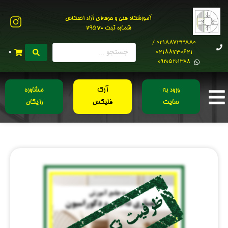
آموزشگاه فنی و حرفه‌ای آزاد انعکاس
شماره ثبت 29570
02188733880 /
02188730621
0
0۹۲۰۵۲۰۱۳۸۸
ورود به
آرک
مشاوره
سایت
فلیکس
رایگان