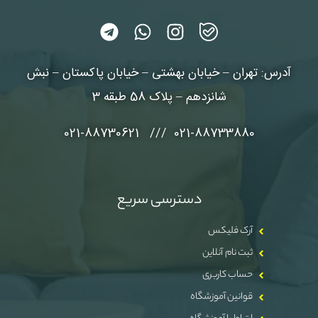
آدرس: تهران – خیابان بهشتی – خیابان پاکستان – نبش
شانزدهم – پلاک 58 طبقه 3
021-88733880 /// 021-88730621
دسترسی سریع
آرک فلیکس
ثبت نام آنلاین
حساب کاربری
قوانین آموزشگاه