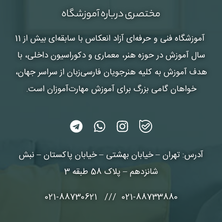
مختصری درباره آموزشگاه
آموزشگاه فنی و حرفه‌ای آزاد انعکاس
با سابقه‌ای بیش از 11
سال آموزش در حوزه هنر، معماری و دکوراسیون داخلی، با
هدف آموزش به کلیه هنرجویان فارسی‌زبان از سراسر جهان،
خواهان گامی بزرگ برای آموزش مهارت‌آموزان است.
آدرس: تهران – خیابان بهشتی – خیابان پاکستان – نبش
شانزدهم – پلاک 58 طبقه 3
021-88733880 /// 021-88730621