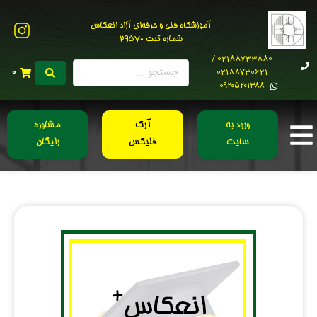
آموزشگاه فنی و حرفه‌ای آزاد انعکاس
شماره ثبت 29570
02188733880 /
02188730621
0
0۹۲۰۵۲۰۱۳۸۸
ورود به
آرک
مشاوره
سایت
فلیکس
رایگان